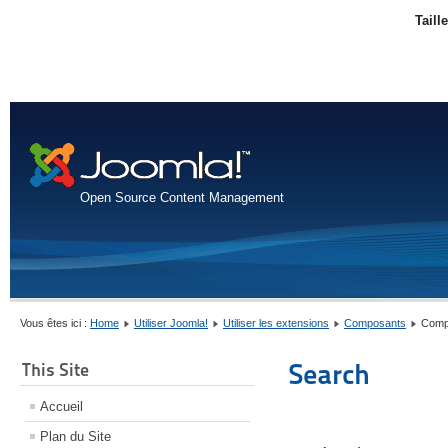
Taill
Open Source Content Management
Vous êtes ici :
Home
Utiliser Joomla!
Utiliser les extensions
Composants
Comp
Search
This Site
Accueil
Plan du Site